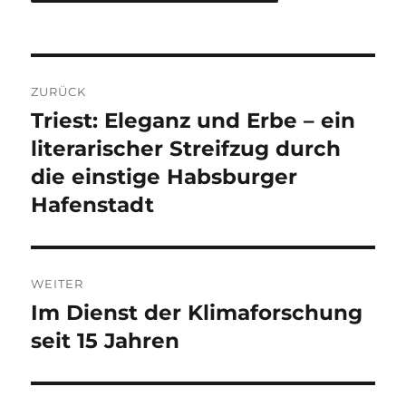
Beitragsnavigation
ZURÜCK
Triest: Eleganz und Erbe – ein
Vorheriger
Beitrag:
literarischer Streifzug durch
die einstige Habsburger
Hafenstadt
WEITER
Im Dienst der Klimaforschung
Nächster
Beitrag:
seit 15 Jahren