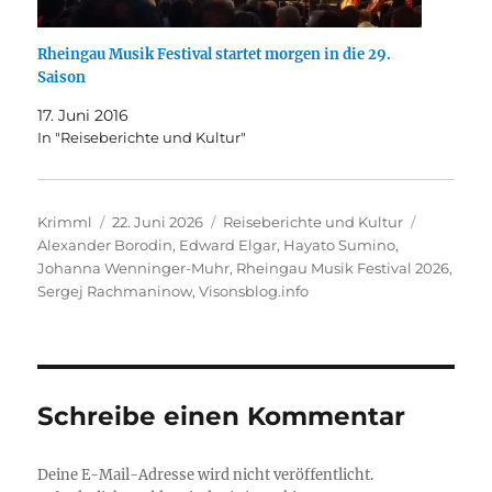
Rheingau Musik Festival startet morgen in die 29.
Saison
17. Juni 2016
In "Reiseberichte und Kultur"
Autor
Veröffentlicht
Kategorien
Schlagwö
Krimml
22. Juni 2026
Reiseberichte und Kultur
am
Alexander Borodin
,
Edward Elgar
,
Hayato Sumino
,
Johanna Wenninger-Muhr
,
Rheingau Musik Festival 2026
,
Sergej Rachmaninow
,
Visonsblog.info
Schreibe einen Kommentar
Deine E-Mail-Adresse wird nicht veröffentlicht.