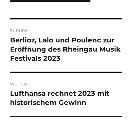
Beitragsnavigation
ZURÜCK
Berlioz, Lalo und Poulenc zur
Vorheriger
Beitrag:
Eröffnung des Rheingau Musik
Festivals 2023
WEITER
Lufthansa rechnet 2023 mit
Nächster
Beitrag:
historischem Gewinn