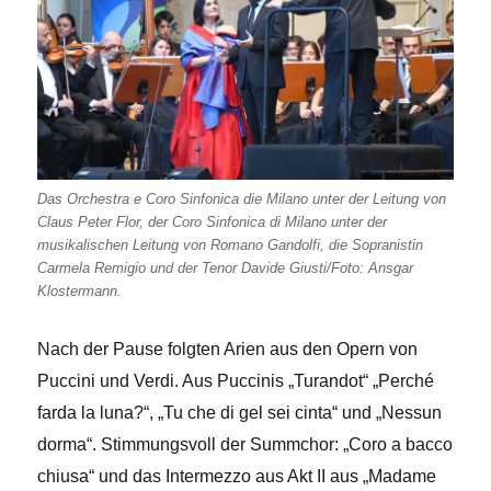
Das Orchestra e Coro Sinfonica die Milano unter der Leitung von
Claus Peter Flor, der Coro Sinfonica di Milano unter der
musikalischen Leitung von Romano Gandolfi, die Sopranistin
Carmela Remigio und der Tenor Davide Giusti/Foto: Ansgar
Klostermann.
Nach der Pause folgten Arien aus den Opern von
Puccini und Verdi. Aus Puccinis „Turandot“ „Perché
farda la luna?“, „Tu che di gel sei cinta“ und „Nessun
dorma“. Stimmungsvoll der Summchor: „Coro a bacco
chiusa“ und das Intermezzo aus Akt II aus „Madame