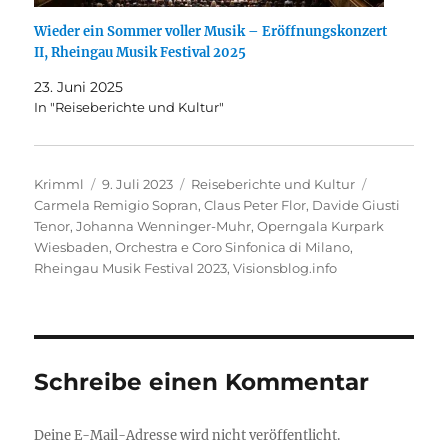
Wieder ein Sommer voller Musik – Eröffnungskonzert
II, Rheingau Musik Festival 2025
23. Juni 2025
In "Reiseberichte und Kultur"
Autor
Veröffentlicht
Kategorien
Schlagwört
Krimml
9. Juli 2023
Reiseberichte und Kultur
am
Carmela Remigio Sopran
,
Claus Peter Flor
,
Davide Giusti
Tenor
,
Johanna Wenninger-Muhr
,
Operngala Kurpark
Wiesbaden
,
Orchestra e Coro Sinfonica di Milano
,
Rheingau Musik Festival 2023
,
Visionsblog.info
Schreibe einen Kommentar
Deine E-Mail-Adresse wird nicht veröffentlicht.