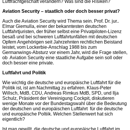
Luftfrachtgeschäft verändern? Was sind die Risiken?
Aviation Security – staatlich oder doch besser privat?
Auch die Aviation Security wird Thema sein. Prof. Dr. jur..
Elmar Giemulla, einer der bekanntesten deutschen
Luftfahrtjuristen, der früher selbst eine Privatpiloten-Lizenz
besaß und bei schweren Luftfahrtunfällen mit deutschen
Opfern Angehörigen seit Jahrzehnten rechtlichen Beistand
leistet, vom Lockerbie-Anschlag 1988 bis zum
Germanwings-Absturz vor einem Jahr, wird die Frage stellen,
ob Aviation Security eine staatliche Aufgabe sein soll oder
doch besser eine private.
Luftfahrt und Politik
Wie wichtig die deutsche und europäische Luftfahrt für die
Politik ist, ist am Nachmittag zu erfahren. Klaus-Peter
Willsch, MdB, CDU, Andreas Rimkus MdB, SPD, und Ilja
Schulz, Präsident der Vereinigung Cockpit, diskutieren
wenige Monate vor der Bundestagswahl über die Bedeutung
der deutschen und europäischen Luftfahrt für die deutsche
und europäische Poltiik. Welchen Stellenwert hat sich
eigentlich?
Ist man gewillt, die deutsche und europäische Luftfahrt im