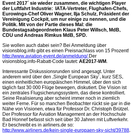
Event 2017´ sie wieder zusammen, die wichtigen Player
der Luftfahrt Industrie: IATA-Vertreter, Flughafen-Chefs,
Eurowings-Chef Oliver Wagner, Ilja Schulz, Präsident der
Vereinigung Cockpit, um nur einige zu nennen, und die
Politik. Mit von der Partie dieses Mal: die
Bundestagsabgeordneten Klaus Peter Willsch, MdB,
CDU und Andreas Rimkus MdB, SPD.
Sie wollen auch dabei sein? Bei Anmeldung über
visionsblog.info gibt es einen Preisnachlass von 15 Prozent!
http://www.aviation-event.de/anmeldung/
Der
visionsblog.info-Rabatt-Code lautet:
AE2017-WM
.
Interessante Diskussionsrunden sind angesagt. Unter
anderem wird über den ,Single European Sky´, kurz SES,
einen einheitlichen europäischen Himmel, über den sich
täglich fast 30 000 Flüge bewegen, diskutiert.
Die Vision ist
ein zentrales Flugsicherungssystem, das diese kontrolliert.
Seine Realisierung aber scheint immer noch in ziemlich
weiter Ferne. Für so manchen Beobachter rückt sie gar in die
Nähe von Visionen, etwa für Professor Dr. Christoph Brützel.
Der Professor für Aviation Management an der Hochschule
Bad Honnef befasst sich seit über 30 Jahren mit Luftverkehr.
Er beschreibt es in airliners.de so:
http://www.airliners.de/kein-single-europaen-sky-sicht/39788
.