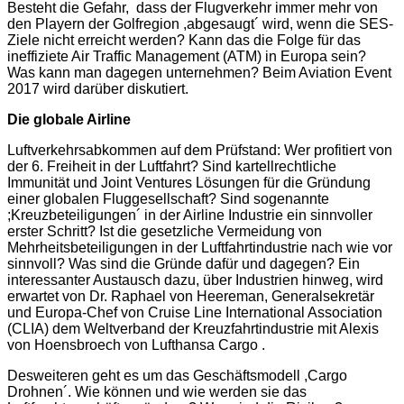
Besteht die Gefahr, dass der Flugverkehr immer mehr von
den Playern der Golfregion ,abgesaugt´ wird, wenn die SES-
Ziele nicht erreicht werden? Kann das die Folge für das
ineffiziete Air Traffic Management (ATM) in Europa sein?
Was kann man dagegen unternehmen? Beim Aviation Event
2017 wird darüber diskutiert.
Die globale Airline
Luftverkehrsabkommen auf dem Prüfstand: Wer profitiert von
der 6. Freiheit in der Luftfahrt? Sind kartellrechtliche
Immunität und Joint Ventures Lösungen für die Gründung
einer globalen Fluggesellschaft? Sind sogenannte
;Kreuzbeteiligungen´ in der Airline Industrie ein sinnvoller
erster Schritt? Ist die gesetzliche Vermeidung von
Mehrheitsbeteiligungen in der Luftfahrtindustrie nach wie vor
sinnvoll? Was sind die Gründe dafür und dagegen? Ein
interessanter Austausch dazu, über Industrien hinweg, wird
erwartet von Dr. Raphael von Heereman, Generalsekretär
und Europa-Chef von Cruise Line International Association
(CLIA) dem Weltverband der Kreuzfahrtindustrie mit Alexis
von Hoensbroech von Lufthansa Cargo .
Desweiteren geht es um das Geschäftsmodell ,Cargo
Drohnen´. Wie können und wie werden sie das