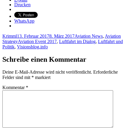
Drucken
WhatsApp
Autor
Veröffentlicht
Kategorien
Krimml
13. Februar 2017
8. März 2017
Aviation News
,
Aviation
am
Schlagwörter
Strategy
Aviation Event 2017
,
Luftfahrt im Dialog
,
Luftfahrt und
Politik
,
Visionsblog.info
Schreibe einen Kommentar
Deine E-Mail-Adresse wird nicht veröffentlicht.
Erforderliche
Felder sind mit
*
markiert
Kommentar
*