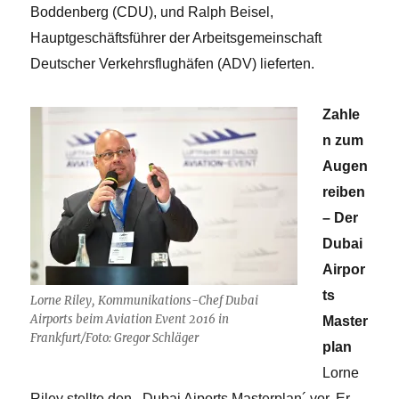
Boddenberg (CDU), und Ralph Beisel,
Hauptgeschäftsführer der Arbeitsgemeinschaft
Deutscher Verkehrsflughäfen (ADV) lieferten.
Zahle
n zum
Augen
reiben
– Der
Dubai
Airpor
ts
Lorne Riley, Kommunikations-Chef Dubai
Airports beim Aviation Event 2016 in
Master
Frankfurt/Foto: Gregor Schläger
plan
Lorne
Riley stellte den ,Dubai Aiports Masterplan´ vor. Er