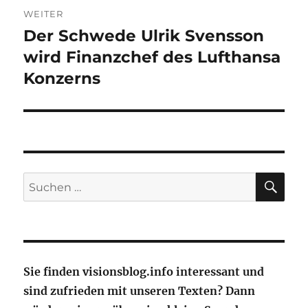
WEITER
Der Schwede Ulrik Svensson
Nächster
Beitrag:
wird Finanzchef des Lufthansa
Konzerns
SU
Suche
nach:
Sie finden visionsblog.info interessant und
sind zufrieden mit unseren Texten? Dann