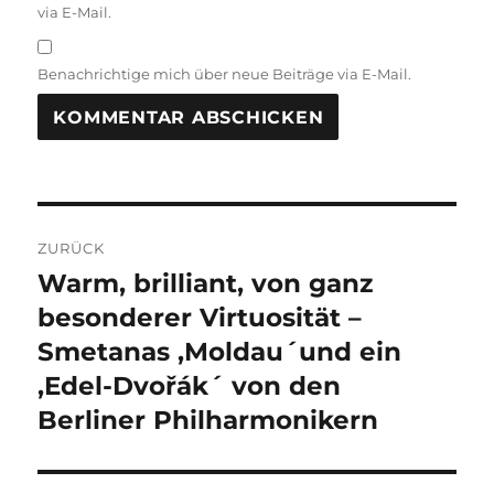
via E-Mail.
Benachrichtige mich über neue Beiträge via E-Mail.
Beitragsnavigation
ZURÜCK
Warm, brilliant, von ganz
Vorheriger
Beitrag:
besonderer Virtuosität –
Smetanas ,Moldau´und ein
,Edel-Dvořák´ von den
Berliner Philharmonikern