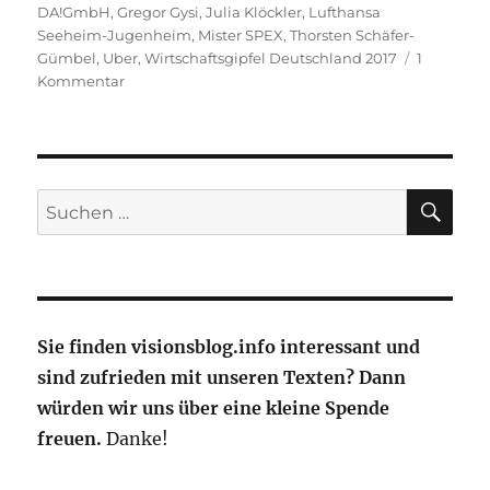
DA!GmbH
,
Gregor Gysi
,
Julia Klöckler
,
Lufthansa
Seeheim-Jugenheim
,
Mister SPEX
,
Thorsten Schäfer-
Gümbel
,
Uber
,
Wirtschaftsgipfel Deutschland 2017
1
zu
Kommentar
Wirtschaftsgipfel
Deutschland
am
1.
Juli
SU
Suche
bei
nach:
Lufthansa
in
Seeheim-
Jugenheim
Sie finden visionsblog.info interessant und
sind zufrieden mit unseren Texten? Dann
würden wir uns über eine kleine Spende
freuen.
Danke!