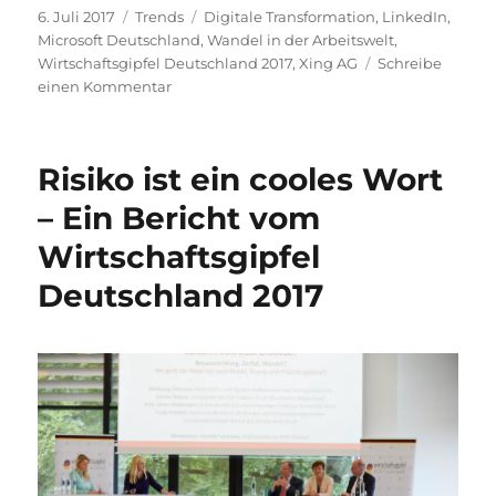
Veröffentlicht
Kategorien
Schlagwörter
6. Juli 2017
Trends
Digitale Transformation
,
LinkedIn
,
am
Microsoft Deutschland
,
Wandel in der Arbeitswelt
,
Wirtschaftsgipfel Deutschland 2017
,
Xing AG
Schreibe
zu
einen Kommentar
Der
perfekte
Sturm
Risiko ist ein cooles Wort
–
Der
– Ein Bericht vom
Wandel
Wirtschaftsgipfel
in
der
Deutschland 2017
Arbeitswelt
–
Bericht
vom
Wirtschaftsgipfel
Deutschland
2017