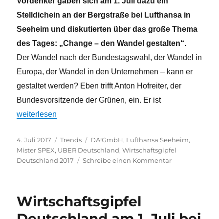
Vordenker gaben sich am 1. Juli dazu ein
Stelldichein an der Bergstraße bei Lufthansa in
Seeheim und diskutierten über das große Thema
des Tages: „Change – den Wandel gestalten“.
Der Wandel nach der Bundestagswahl, der Wandel in
Europa, der Wandel in den Unternehmen – kann er
gestaltet werden? Eben trifft Anton Hofreiter, der
Bundesvorsitzende der Grünen, ein. Er ist
„Risiko ist ein cooles Wort – Ein Bericht vom Wirtschaftsg
weiterlesen
Veröffentlicht
Kategorien
Schlagwörter
4. Juli 2017
Trends
DA!GmbH
,
Lufthansa Seeheim
,
am
Mister SPEX
,
UBER Deutschland
,
Wirtschaftsgipfel
zu
Deutschland 2017
Schreibe einen Kommentar
Risiko
ist
ein
Wirtschaftsgipfel
cooles
Wort
Deutschland am 1. Juli bei