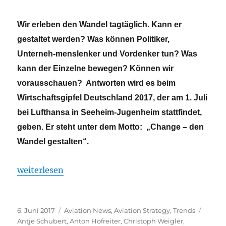
Wir erleben den Wandel tagtäglich. Kann er
gestaltet werden? Was können Politiker,
Unterneh-menslenker und Vordenker tun? Was
kann der Einzelne bewegen? Können wir
vorausschauen? Antworten wird es beim
Wirtschaftsgipfel Deutschland 2017, der am 1. Juli
bei Lufthansa in Seeheim-Jugenheim stattfindet,
geben. Er steht unter dem Motto: „Change – den
Wandel gestalten“.
„Wirtschaftsgipfel Deutschland am 1. Juli bei Luft
weiterlesen
Veröffentlicht
Kategorien
Schlag
6. Juni 2017
Aviation News
,
Aviation Strategy
,
Trends
am
Antje Schubert
,
Anton Hofreiter
,
Christoph Weigler
,