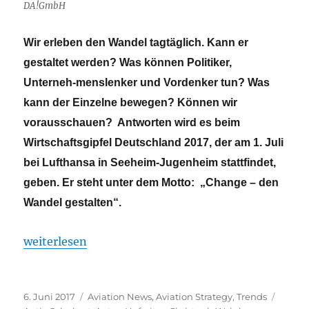
DA!GmbH
Wir erleben den Wandel tagtäglich. Kann er
gestaltet werden? Was können Politiker,
Unterneh-menslenker und Vordenker tun? Was
kann der Einzelne bewegen? Können wir
vorausschauen? Antworten wird es beim
Wirtschaftsgipfel Deutschland 2017, der am 1. Juli
bei Lufthansa in Seeheim-Jugenheim stattfindet,
geben. Er steht unter dem Motto: „Change – den
Wandel gestalten“.
„Wirtschaftsgipfel Deutschland am 1. Juli bei Luft
weiterlesen
Veröffentlicht
Kategorien
Schlag
6. Juni 2017
Aviation News
,
Aviation Strategy
,
Trends