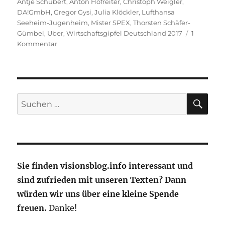
am
Antje Schubert
,
Anton Hofreiter
,
Christoph Weigler
,
DA!GmbH
,
Gregor Gysi
,
Julia Klöckler
,
Lufthansa
Seeheim-Jugenheim
,
Mister SPEX
,
Thorsten Schäfer-
Gümbel
,
Uber
,
Wirtschaftsgipfel Deutschland 2017
1
zu
Kommentar
Wirtschaftsgipfel
Deutschland
am
1.
Juli
SU
Suche
bei
nach:
Lufthansa
in
Seeheim-
Jugenheim
Sie finden visionsblog.info interessant und
sind zufrieden mit unseren Texten? Dann
würden wir uns über eine kleine Spende
freuen.
Danke!