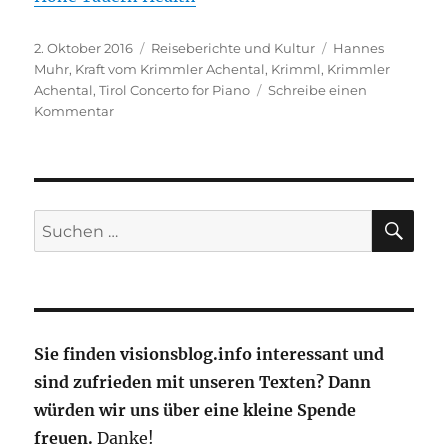
Veröffentlicht
Kategorien
Schlagwörter
2. Oktober 2016
Reiseberichte und Kultur
Hannes
am
Muhr
,
Kraft vom Krimmler Achental
,
Krimml
,
Krimmler
Achental
,
Tirol Concerto for Piano
Schreibe einen
zu
Kommentar
Kraft
vom
Krimmler
Achental
SU
Suche
nach:
Sie finden visionsblog.info interessant und
sind zufrieden mit unseren Texten? Dann
würden wir uns über eine kleine Spende
freuen.
Danke!