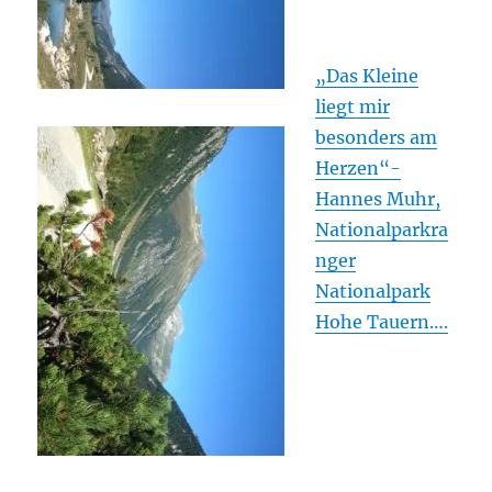
„Das Kleine
liegt mir
besonders am
Herzen“-
Hannes Muhr,
Nationalparkra
nger
Nationalpark
Hohe Tauern….