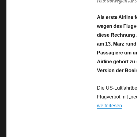
Foto: Norwegian Air S
Als erste Airlin
wegen des Flugve
diese Rechnung zu
am 13. März rund
Passagiere um un
Airline gehört z
Version der Boei
Die US-Luftfahrtb
Flugverbot mit „ne
„Erste Schadenser
weiterlesen