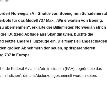
huttle
e fordert Norwegian Air Shuttle von Boeing nun Schadenersa
rbots für das Modell 737 Max. „Wir erwarten von Boeing,
 übernehmen“, erklärte der Billigflieger. Norwegian strich
 drei Dutzend Abflüge aus Skandinavien, buchte die
d setzte andere Flugzeuge ein. Die finanziell angeschlage
u den großen Abnehmern der neuen, spritsparenderen
ng 737 in Europa.
ehörde Federal Aviation Administration (FAA) begründete das
uen Indizien“, die am Absturzort gesammelt worden seien.
satzforderung wegen Boeing 737 Max-Flugverbot“