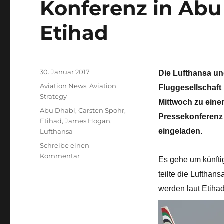
Konferenz in Abu
Etihad
Veröffentlicht
30. Januar 2017
Die Lufthansa un
am
Kategorien
Aviation News
,
Aviation
Fluggesellschaft
Strategy
Mittwoch zu ein
Schlagwörter
Abu Dhabi
,
Carsten Spohr
,
Pressekonferenz
Etihad
,
James Hogan
,
eingeladen.
Lufthansa
Schreibe einen
zu
Kommentar
Es gehe um künfti
Konferenz
teilte die Lufthan
in
Abu
werden laut Etiha
Dhabi:
Lufthansa
und