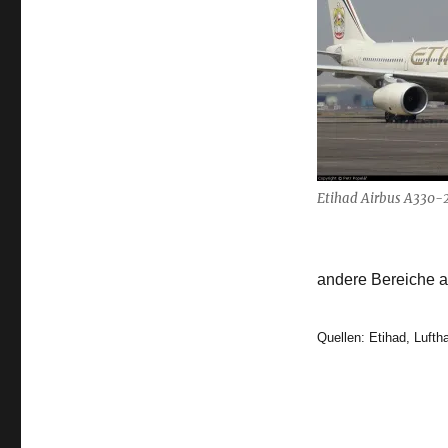
Etihad
Etihad Airbus A330-2
andere Bereiche 
Quellen: Etihad, Lufth