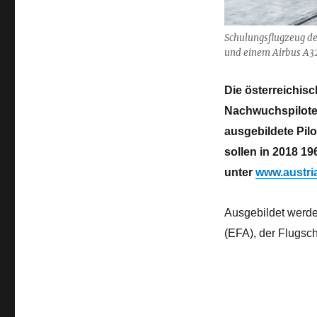
Schulungsflugzeug de
und einem Airbus A32
Die österreichis
Nachwuchspiloten
ausgebildete Pil
sollen in 2018 1
unter
www.austria
Ausgebildet werd
(EFA), der Flugsc