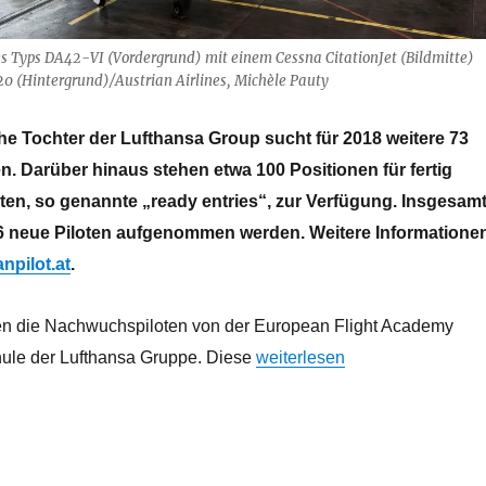
s Typs DA42-VI (Vordergrund) mit einem Cessna CitationJet (Bildmitte)
0 (Hintergrund)/Austrian Airlines, Michèle Pauty
che Tochter der Lufthansa Group sucht für 2018 weitere 73
. Darüber hinaus stehen etwa 100 Positionen für fertig
oten, so genannte „ready entries“, zur Verfügung. Insgesam
96 neue Piloten aufgenommen werden. Weitere Informatione
npilot.at
.
en die Nachwuchspiloten von der European Flight Academy
„Austrian Airlines sucht Pilote
hule der Lufthansa Gruppe. Diese
weiterlesen