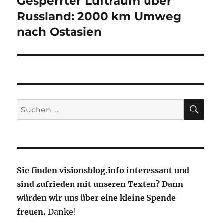
Gesperrter Luftraum über
Nächster
Beitrag:
Russland: 2000 km Umweg
nach Ostasien
SU
Suche
nach:
Sie finden visionsblog.info interessant und
sind zufrieden mit unseren Texten? Dann
würden wir uns über eine kleine Spende
freuen.
Danke!