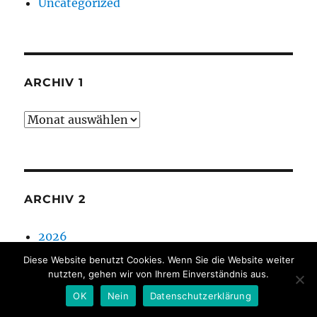
Uncategorized
ARCHIV 1
Archiv
1
ARCHIV 2
2026
2025
Diese Website benutzt Cookies. Wenn Sie die Website weiter
nutzten, gehen wir von Ihrem Einverständnis aus.
2024
2023
OK
Nein
Datenschutzerklärung
2022