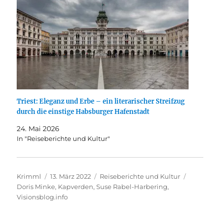
Triest: Eleganz und Erbe – ein literarischer Streifzug
durch die einstige Habsburger Hafenstadt
24. Mai 2026
In "Reiseberichte und Kultur"
Autor
Veröffentlicht
Kategorien
Schlagwö
Krimml
13. März 2022
Reiseberichte und Kultur
am
Doris Minke
,
Kapverden
,
Suse Rabel-Harbering
,
Visionsblog.info