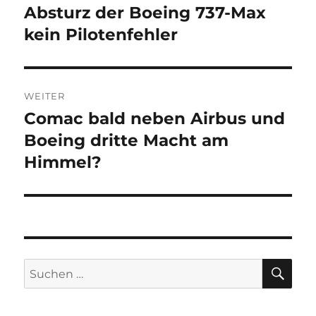
Absturz der Boeing 737-Max
Vorheriger
Beitrag:
kein Pilotenfehler
WEITER
Comac bald neben Airbus und
Nächster
Beitrag:
Boeing dritte Macht am
Himmel?
SU
Suche
nach: