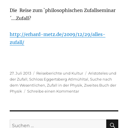
Die Reise zum `philosophischen Zufallseminar
´….Zufall?
http://erhard-metz.de/2009/12/29/alles-
zufall/
Veröffentlicht
Kategorien
Schlagwörter
27. Juli 2013
Reiseberichte und Kultur
Aristoteles und
am
der Zufall
,
Schloss Eggertsberg Atlmühltal
,
Suche nach
dem Wesentlichen
,
Zufall in der Physik
,
Zweites Buch der
zu
Physik
Schreibe einen Kommentar
Alles
Zufall?
SU
Suche