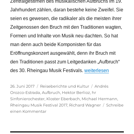
Zentralgestirnen des musikalischen Aufbruchs im 19.
Jahrhundert zählen, daran bestehe keine Zweifel. Sie
seien es gewesen, die radikaler als die meisten ihrer
Zeitgenossen den Bruch mit den Traditionen wagten,
Formen und Inhalte von Musik neu dachten. So hat
man denn auch beide Komponisten für das
Eröffnungskonzert ausgewählt, denn ihr Bruch mit
den Traditionen passt zum Leitgedanken „Aufbruch“
„„Aufbruch“ am 900 Jahr
des 30. Rheingau Musik Festivals.
weiterlesen
Veröffentlicht
Kategorien
Schlagwörter
26. Juni 2017
Reiseberichte und Kultur
Andrés
am
Orozco-Estrada
,
Aufbruch
,
Hektor Berlioz
,
hr
Sinfonierochester
,
Kloster Eberbach
,
Michael Hermann
,
Rheingau Musik Festival 2017
,
Richard Wagner
Schreibe
zu
einen Kommentar
„Aufbruch“
am
900