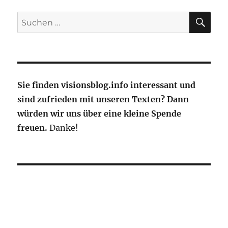
Jahre
alten
SU
Suche
Kraftort
nach:
Kloster
Eberbach
Sie finden visionsblog.info interessant und
sind zufrieden mit unseren Texten? Dann
würden wir uns über eine kleine Spende
freuen.
Danke!