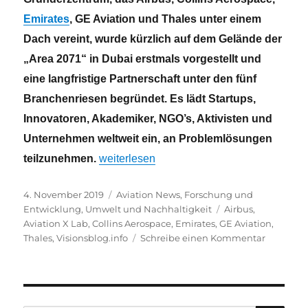
Emirates
, GE Aviation und Thales unter einem
Dach vereint, wurde kürzlich auf dem Gelände der
„Area 2071“ in Dubai erstmals vorgestellt und
eine langfristige Partnerschaft unter den fünf
Branchenriesen begründet. Es lädt Startups,
Innovatoren, Akademiker, NGO’s, Aktivisten und
Unternehmen weltweit ein, an Problemlösungen
„Aviation X Lab will Zukunft der Luftfahrt n
teilzunehmen.
weiterlesen
Veröffentlicht
Kategorien
4. November 2019
Aviation News
,
Forschung und
am
Schlagwörter
Entwicklung
,
Umwelt und Nachhaltigkeit
Airbus
,
Aviation X Lab
,
Collins Aerospace
,
Emirates
,
GE Aviation
,
zu
Thales
,
Visionsblog.info
Schreibe einen Kommentar
Aviation
X
Lab
will