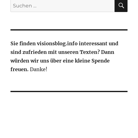
Zukunft
SU
Suche
der
nach:
Luftfahrt
neu
gestalten
Sie finden visionsblog.info interessant und
sind zufrieden mit unseren Texten? Dann
würden wir uns über eine kleine Spende
freuen.
Danke!