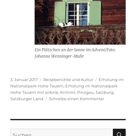
Ein Plätzchen an der Sonne im Advent/Foto:
Johanna Wenninger-Muhr
Veröffentlicht
Kategorien
Schlagwörter
3. Januar 2017
Reiseberichte und Kultur
Erholung im
am
Nationalpark Hohe Tauern
,
Erholung im Nationalpark
Hohe Tauern mit airbnb
,
Krimml
,
Pinzgau
,
Salzburg
,
zu
Salzburger Land
Schreibe einen Kommentar
Jahreswechsel
im
Salzburger
Land
SU
Suche