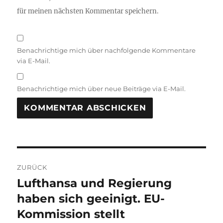
für meinen nächsten Kommentar speichern.
Benachrichtige mich über nachfolgende Kommentare
via E-Mail.
Benachrichtige mich über neue Beiträge via E-Mail.
Beitragsnavigation
ZURÜCK
Lufthansa und Regierung
Vorheriger
Beitrag:
haben sich geeinigt. EU-
Kommission stellt