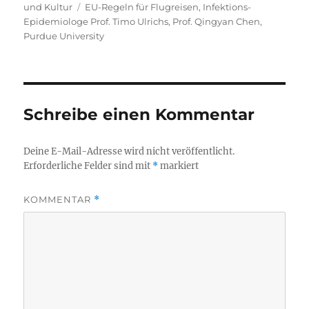
am
Schlagwörter
und Kultur
EU-Regeln für Flugreisen
,
Infektions-
Epidemiologe Prof. Timo Ulrichs
,
Prof. Qingyan Chen
,
Purdue University
Schreibe einen Kommentar
Deine E-Mail-Adresse wird nicht veröffentlicht.
Erforderliche Felder sind mit
*
markiert
KOMMENTAR
*