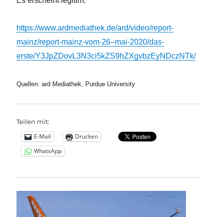
Es erscheint legitim.
https://www.ardmediathek.de/ard/video/report-
mainz/report-mainz-vom-26–mai-2020/das-
erste/Y3JpZDovL3N3ci5kZS9hZXgvbzEyNDczNTk/
Quellen: ard Mediathek, Purdue University
Teilen mit:
E-Mail
Drucken
WhatsApp