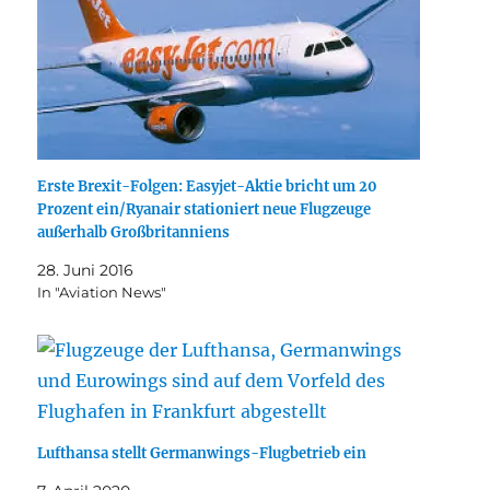
Erste Brexit-Folgen: Easyjet-Aktie bricht um 20
Prozent ein/Ryanair stationiert neue Flugzeuge
außerhalb Großbritanniens
28. Juni 2016
In "Aviation News"
Lufthansa stellt Germanwings-Flugbetrieb ein