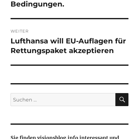
Bedingungen.
WEITER
Lufthansa will EU-Auflagen für
Nächster
Beitrag:
Rettungspaket akzeptieren
SU
Suche
nach:
Sie finden visionsblog.info interessant und