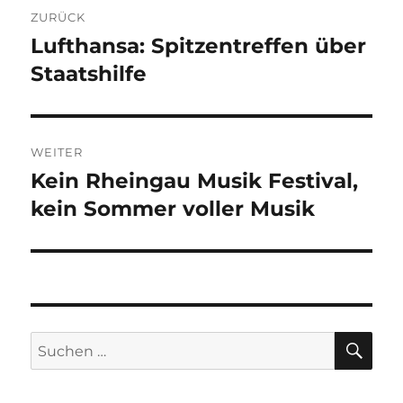
Beitragsnavigation
ZURÜCK
Lufthansa: Spitzentreffen über
Vorheriger
Beitrag:
Staatshilfe
WEITER
Kein Rheingau Musik Festival,
Nächster
Beitrag:
kein Sommer voller Musik
SU
Suche
nach: