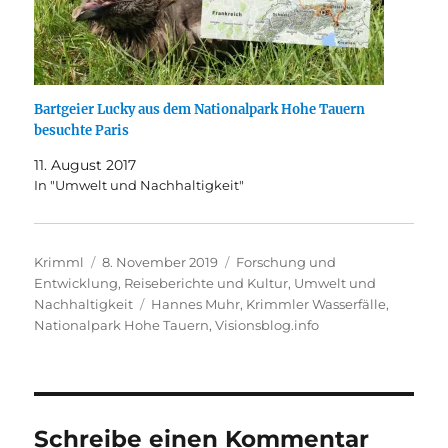
Bartgeier Lucky aus dem Nationalpark Hohe Tauern
besuchte Paris
11. August 2017
In "Umwelt und Nachhaltigkeit"
Autor
Veröffentlicht
Kategorien
Krimml
8. November 2019
Forschung und
am
Entwicklung
,
Reiseberichte und Kultur
,
Umwelt und
Schlagwörter
Nachhaltigkeit
Hannes Muhr
,
Krimmler Wasserfälle
,
Nationalpark Hohe Tauern
,
Visionsblog.info
Schreibe einen Kommentar