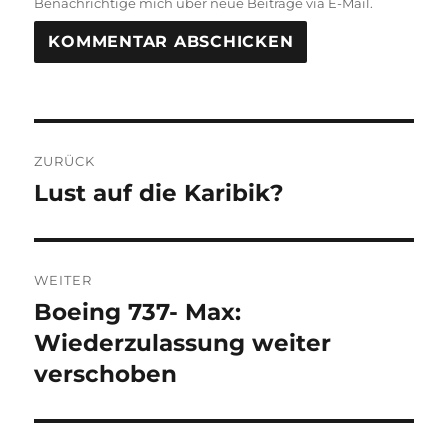
Benachrichtige mich über neue Beiträge via E-Mail.
Beitragsnavigation
ZURÜCK
Lust auf die Karibik?
Vorheriger
Beitrag:
WEITER
Boeing 737- Max:
Nächster
Beitrag:
Wiederzulassung weiter
verschoben