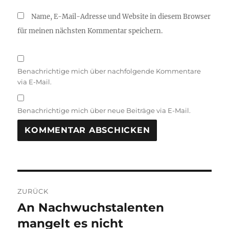
Name, E-Mail-Adresse und Website in diesem Browser
für meinen nächsten Kommentar speichern.
Benachrichtige mich über nachfolgende Kommentare
via E-Mail.
Benachrichtige mich über neue Beiträge via E-Mail.
Beitragsnavigation
ZURÜCK
An Nachwuchstalenten
Vorheriger
Beitrag:
mangelt es nicht