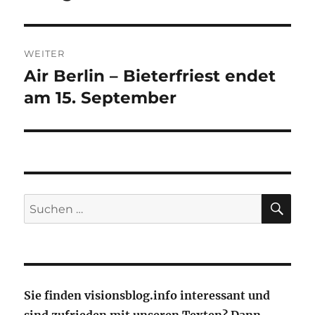
WEITER
Air Berlin – Bieterfriest endet
Nächster
Beitrag:
am 15. September
SU
Suche
nach:
Sie finden visionsblog.info interessant und
sind zufrieden mit unseren Texten? Dann