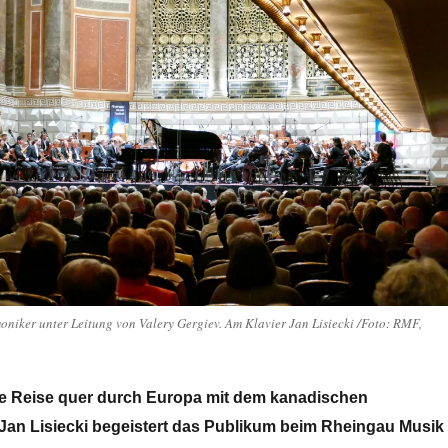
niker unter Leitung von Valery Gergiev. Am Klavier Jan Lisiecki /Foto: RMF,
e Reise quer durch Europa mit dem kanadischen
 Jan Lisiecki begeistert das Publikum beim Rheingau Musik