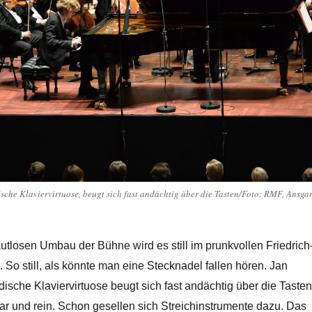
ische Klaviervirtuose, beugt sich fast andächtig über die Tasten/Foto: RMF, Ansga
utlosen Umbau der Bühne wird es still im prunkvollen Friedrich
 So still, als könnte man eine Stecknadel fallen hören. Jan
dische Klaviervirtuose beugt sich fast andächtig über die Tasten
klar und rein. Schon gesellen sich Streichinstrumente dazu. Das