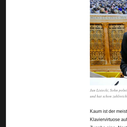
Jan Lisiecki, Sohn poln
und hat schon zahlreic
Kaum ist der meist
Klaviervirtuose au