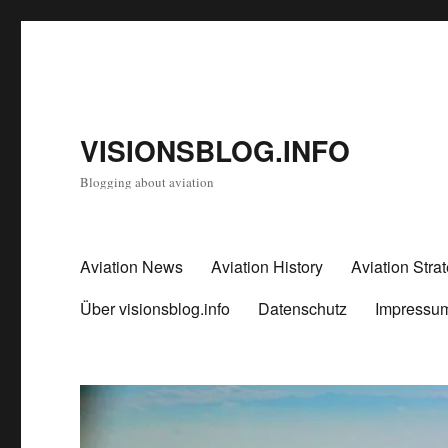
VISIONSBLOG.INFO
Blogging about aviation
Aviation News
Aviation History
Aviation Stra
Über visionsblog.info
Datenschutz
Impressu