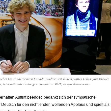
ischer Einwanderer nach Kanada, studiert seit seinem fünften Lebensjahr Klavier
he, internationale Preise gewonnen/Foto: RMF, Ansgar Klostermann
erhaften Auftritt beendet, bedankt sich der sympatische
f Deutsch für den nicht enden wollenden Applaus und spielt als