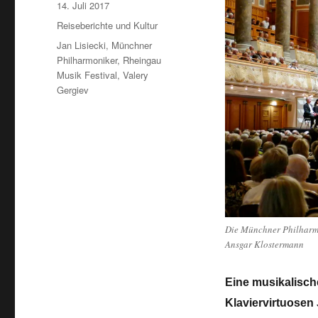
Veröffentlicht
14. Juli 2017
am
Kategorien
Reiseberichte und Kultur
Schlagwörter
Jan Lisiecki
,
Münchner
Philharmoniker
,
Rheingau
Musik Festival
,
Valery
Gergiev
Die Münchner Philharmo
Ansgar Klostermann
Eine musikalisch
Klaviervirtuosen