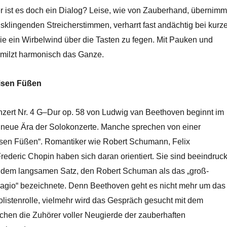
er ist es doch ein Dialog? Leise, wie von Zauberhand, übernimm
usklingenden Streicherstimmen, verharrt fast andächtig bei kurz
e ein Wirbelwind über die Tasten zu fegen. Mit Pauken und
milzt harmonisch das Ganze.
eisen Füßen
nzert Nr. 4 G–Dur op. 58 von Ludwig van Beethoven beginnt im
 neue Ära der Solokonzerte. Manche sprechen von einer
eisen Füßen“. Romantiker wie Robert Schumann, Felix
ederic Chopin haben sich daran orientiert. Sie sind beeindruck
 dem langsamen Satz, den Robert Schuman als das „groß-
agio“ bezeichnete. Denn Beethoven geht es nicht mehr um das
olistenrolle, vielmehr wird das Gespräch gesucht mit dem
schen die Zuhörer voller Neugierde der zauberhaften