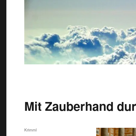
Mit Zauberhand du
Autor
Krimml