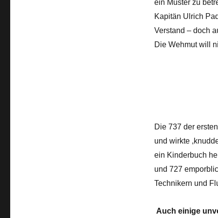
ein Muster zu betr
Kapitän Ulrich Pad
Verstand – doch a
Die Wehmut will 
Die 737 der ersten
und wirkte ,knudd
ein Kinderbuch her
und 727 emporblic
Technikern und Fl
Auch einige unv