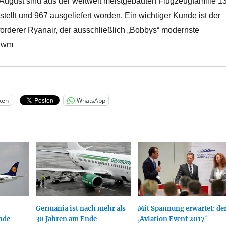
 August sind aus der weltweit meistgebauten Flugzeugfamilie 1
ellt und 967 ausgeliefert worden. Ein wichtiger Kunde ist der
orderer Ryanair, der ausschließlich „Bobbys“ modernste
 jwm
ken
WhatsApp
Germania ist nach mehr als
Mit Spannung erwartet: de
nde
30 Jahren am Ende
,Aviation Event 2017´-