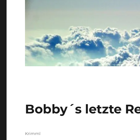
Bobby´s letzte Re
Autor
Krimml