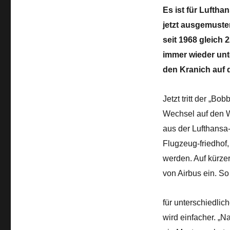
Es ist für Luftha
jetzt ausgemuste
seit 1968 gleich
immer wieder un
den Kranich auf 
Jetzt tritt der „Bo
Wechsel auf den W
aus der Lufthansa-F
Flugzeug-friedhof,
werden. Auf kürzer
von Airbus ein. So
für unterschiedlic
wird einfacher. „N