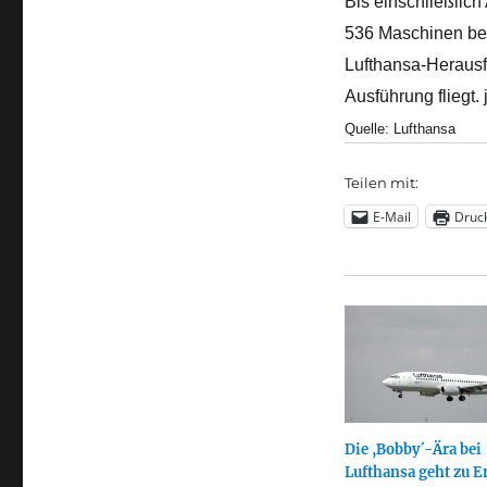
Bis einschließlich
536 Maschinen best
Lufthansa-Herausf
Ausführung fliegt.
Quelle: Lufthansa
Teilen mit:
E-Mail
Druc
Die ,Bobby´-Ära bei
Lufthansa geht zu E