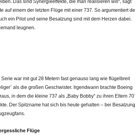
eiben. Das sind Synergieeffekte, die man realisieren will“, sagt
e auf einem der letzten Flüge mit einer 737.
So argumentiert de
uch ein Pilot und seine Besatzung sind mit dem Herzen dabei.
niemand leugnen.
 Serie war mit gut 28 Metern fast genauso lang wie flügelbreit
eliger´ als die großen Geschwister. Irgendwann brachte Boeing
aus, in dem die kleine 737 als „Baby Bobby“ zu ihren Eltern 70
kte. Der Spitzname hat sich bis heute gehalten – bei Besatzung
ugzeugfans.
ergessliche Flüge