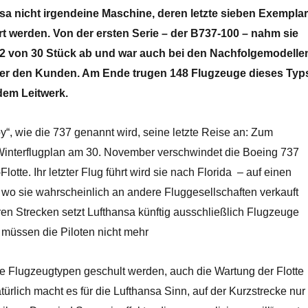
nsa nicht irgendeine Maschine, deren letzte sieben Exempla
rt werden. Von der ersten Serie – der B737-100 – nahm sie
 22 von 30 Stück ab und war auch bei den Nachfolgemodelle
ter den Kunden. Am Ende trugen 148 Flugzeuge dieses Typ
dem Leitwerk.
bby“, wie die 737 genannt wird, seine letzte Reise an: Zum
interflugplan am 30. November verschwindet die Boeing 737
lotte. Ihr letzter Flug führt wird sie nach Florida – auf einen
 wo sie wahrscheinlich an andere Fluggesellschaften verkauft
en Strecken setzt Lufthansa künftig ausschließlich Flugzeuge
 müssen die Piloten nicht mehr
he Flugzeugtypen geschult werden, auch die Wartung der Flotte
atürlich macht es für die Lufthansa Sinn, auf der Kurzstrecke nur