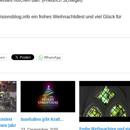
stes horchen darf. (Friedrich Schlegel)
isionsblog.info ein frohes Weihnachtsfest und viel Glück für
ken
WhatsApp
htsfest
Innehalten gibt Kraft…
euen Jahr
Frohe Weihnachten und vie
23. Dezember 2015