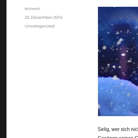
Autor
Krimml
Veröffentlicht
23. Dezember 2014
am
Kategorien
Uncategorized
Selig, wer sich ni