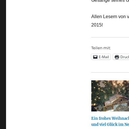
Gesänge seines Gei
Allen Lesern von v
2015!
Teilen mit:
E-Mail
Druc
Ein frohes Weihnac
und viel Glück im N