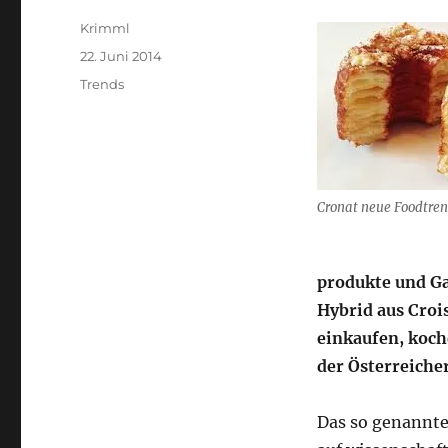
Autor
Krimml
Veröffentlicht
22. Juni 2014
am
Kategorien
Trends
Cronat neue Foodtre
produkte und G
Hybrid aus Cro
einkaufen, koch
der Österreiche
Das so genannte 