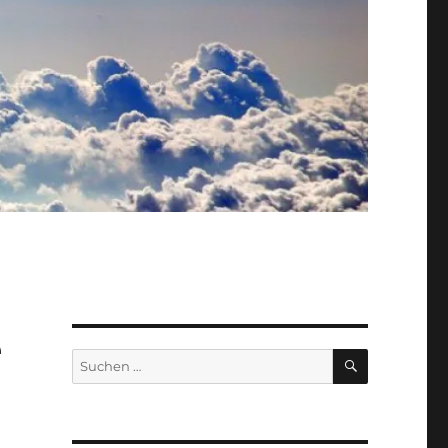
e
SUCHEN
Suche
nach: