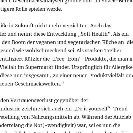
tliche Geschmacksanalysen gründe und im Snack-Berei
igere Rolle spielen werde.
iße in Zukunft nicht mehr verzichten. Auch das
ler und nennt diese Entwicklung „Soft Health“. Als ein
sie den Boom der veganen und vegetarischen Küche an, di
esund wie wohlschmeckend sei. Als starken Treiber
entifiziert Rützler die „Free-from“-Produkte, die man i
ielfalt im Supermarkt findet. Ursprünglich für Allergike
 diese nun insgesamt „zu einer neuen Produktvielfalt un
neuen Geschmackswelten.“
 den Vertrauensverlust gegenüber der
ndustrie zeichne sich auch ein „Do it yourself“-Trend
erstellung von Nahrungsmitteln ab. Während der Antrieb
dertelang die Not(-wendigkeit) war, sei es nun die