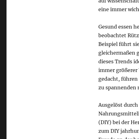
auf wissenschaf
eine immer wicht
Gesund essen he
beobachtet Rütz
Beispiel führt 
gleichermaßen g
dieses Trends id
immer größerer V
gedacht, führen
zu spannenden 
Ausgelöst durch
Nahrungsmitteli
(DIY) bei der H
zum DIY jahrhun