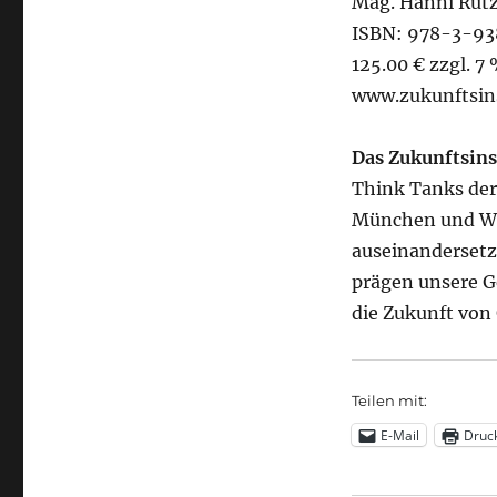
Mag. Hanni Rützl
ISBN: 978-3-9
125.00 € zzgl. 7
www.zukunftsins
Das Zukunftsins
Think Tanks der
München und Wie
auseinanderset
prägen unsere G
die Zukunft von
Teilen mit:
E-Mail
Druc