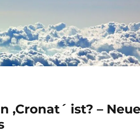
n ,Cronat´ ist? – Neu
s