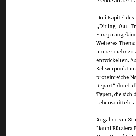
Freude an der h
Drei Kapitel de
„Dining-Out-Tre
Europa angekün
Weiteres Thema
immer mehr zu a
entwickelten. A
Schwerpunkt und
proteinreiche N
Report“ durch d
Typen, die sich 
Lebensmitteln a
Angaben zur Stu
Hanni Rützlers