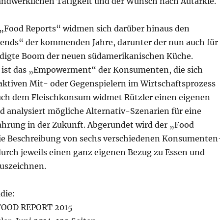
andwerklichen Tätigkeit und der Wunsch nach Autarkie.
s „Food Reports“ widmen sich darüber hinaus den
nds“ der kommenden Jahre, darunter der nun auch für
digte Boom der neuen südamerikanischen Küche.
 ist das „Empowerment“ der Konsumenten, die sich
ktiven Mit- oder Gegenspielern im Wirtschaftsprozess
uch dem Fleischkonsum widmet Rützler einen eigenen
 analysiert mögliche Alternativ-Szenarien für eine
ahrung in der Zukunft. Abgerundet wird der „Food
ie Beschreibung von sechs verschiedenen Konsumenten
durch jeweils einen ganz eigenen Bezug zu Essen und
uszeichnen.
die:
 FOOD REPORT 2015