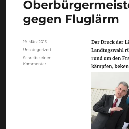
Oberbürgermeiste
gegen Fluglärm
Veröffentlicht
19. März 2013
Der Druck der L
am
Kategorien
Uncategorized
Landtagswahl rü
Schreibe einen
rund um den Fr
zu
Kommentar
kämpfen, beken
Oberbürgermeister
formieren
sich
gegen
Fluglärm