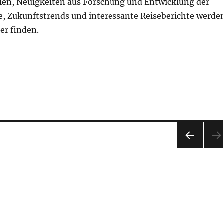
gien, Neuigkeiten aus Forschung und Entwicklung der
e, Zukunftstrends und interessante Reiseberichte werde
ier finden.
VOR
HERI
GE
SEIT
E