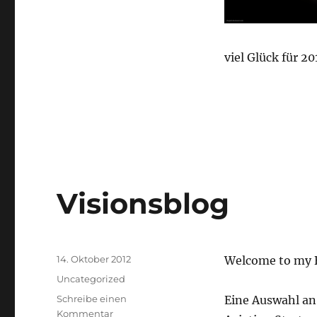
viel Glück für 20
Visionsblog
Veröffentlicht
14. Oktober 2012
Welcome to my 
am
Kategorien
Uncategorized
Schreibe einen
Eine Auswahl an 
zu
Kommentar