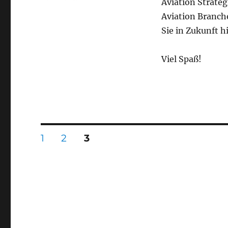
Aviation Strate
Visionsblog
Aviation Branch
Sie in Zukunft h
Viel Spaß!
Seitennummerierung
SEITE
SEITE
SEITE
1
2
3
der
Beiträge