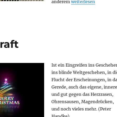
„Oberbürgermeister f
anderem
weiterlesen
raft
Ist ein Eingreifen ins Geschehe
ins blinde Weltgeschehen, in di
Flucht der Erscheinungen, in d
Gerede, auch das eigene, innere
und gut gegen das Herzrasen,
Ohrensausen, Magendrücken,
und noch vieles mehr. (Peter
Handke)