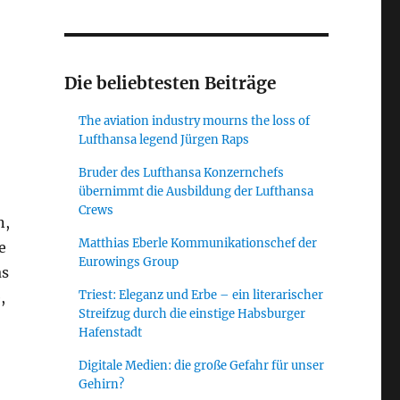
ormieren sich gegen Fluglärm“
Die beliebtesten Beiträge
The aviation industry mourns the loss of
Lufthansa legend Jürgen Raps
Bruder des Lufthansa Konzernchefs
übernimmt die Ausbildung der Lufthansa
Crews
n,
Matthias Eberle Kommunikationschef der
e
Eurowings Group
as
Triest: Eleganz und Erbe – ein literarischer
,
Streifzug durch die einstige Habsburger
Hafenstadt
Digitale Medien: die große Gefahr für unser
Gehirn?