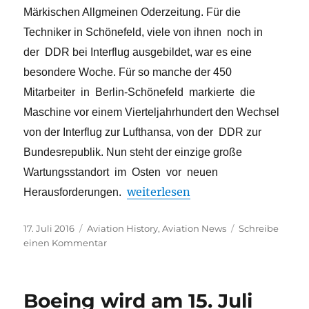
Märkischen Allgmeinen Oderzeitung. Für die
Techniker in Schönefeld, viele von ihnen noch in
der DDR bei Interflug ausgebildet, war es eine
besondere Woche.
Für so manche
der 450
Mitarbeiter in Berlin-Schönefeld markierte die
Maschine vor einem
Vierteljahrhundert den Wechsel
von der Interflug zur Lufthansa, von
der DDR zur
Bundesrepublik.
Nun steht der einzige große
Wartungsstandort im Osten vor neuen
„Die ,Bobby´-Ära bei Lufthansa 
weiterlesen
Herausforderungen.
Veröffentlicht
Kategorien
17. Juli 2016
Aviation History
,
Aviation News
Schreibe
am
zu
einen Kommentar
Die
,Bobby
´-
Boeing wird am 15. Juli
Ära