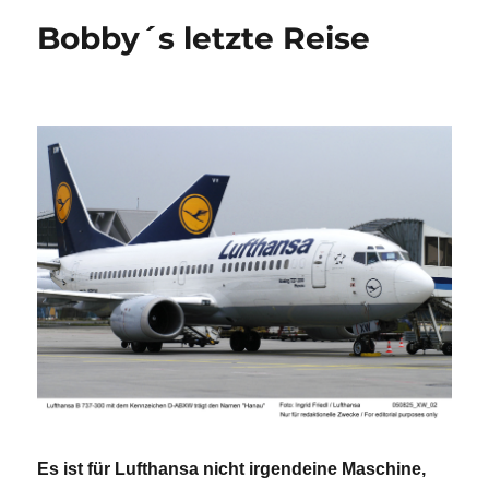
´
Bobby´s letzte Reise
–
Ein
Stück
deutscher
Geschichte
kehrt
nach
Deutschland
zurück
Es ist für Lufthansa nicht irgendeine Maschine,