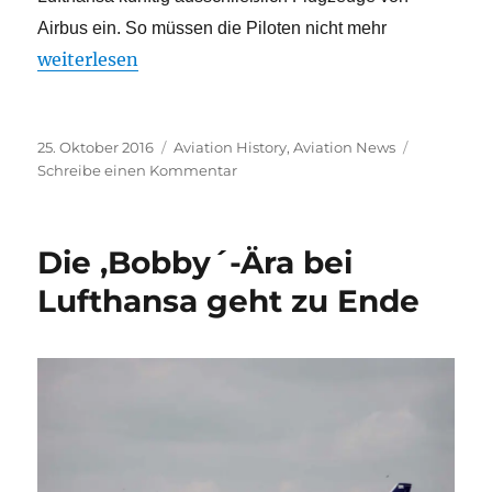
Airbus ein. So müssen die Piloten nicht mehr
„Bobby´s letzte Reise“
weiterlesen
Veröffentlicht
Kategorien
25. Oktober 2016
Aviation History
,
Aviation News
am
zu
Schreibe einen Kommentar
Bobby
´s
letzte
Die ,Bobby´-Ära bei
Reise
Lufthansa geht zu Ende