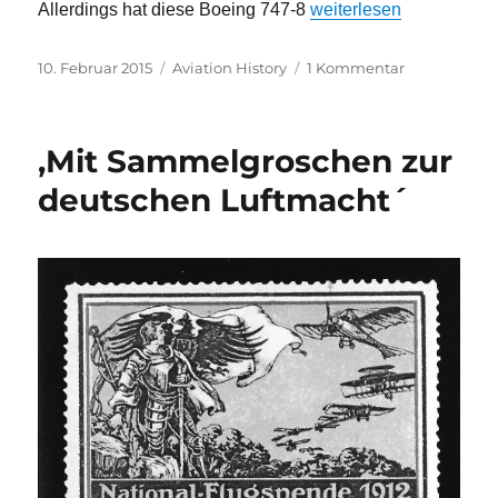
„Lufthansa: Ein Retro-
Allerdings hat diese Boeing 747-8
weiterlesen
Veröffentlicht
Kategorien
zu
10. Februar 2015
Aviation History
1 Kommentar
am
Lufthansa:
Ein
Retro-
,Mit Sammelgroschen zur
Jumbo
zum
deutschen Luftmacht´
60.
Geburtstag