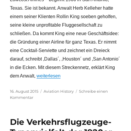
Texas. Sie ist bekannt. Anwalt Herb Kelleher hatte
einem seiner Klienten Rollin King soeben geholfen,
seine kleine unprofitable Fluggesellschaft zu
schließen. Da kommt King eine neue Geschäftsidee:
die Gründung einer Airline für ganz Texas. Er nimmt
eine Cocktail-Serviette und zeichnet ein Dreieck
darauf, schreibt ,Dallas´, ,Houston´ und ,San Antonio´
in die Ecken. Mit diesem Streckennetz, erklärt King
„„Rollin, du bist verrückt! – Die Geburtsstunde 
dem Anwalt,
weiterlesen
Veröffentlicht
Kategorien
16. August 2015
Aviation History
Schreibe einen
am
zu
Kommentar
„Rollin,
du
bist
Die Verkehrsflugzeuge-
verrückt!
–