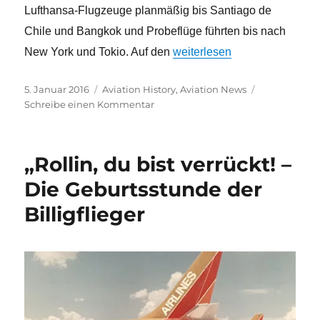
Lufthansa-Flugzeuge planmäßig bis Santiago de
Chile und Bangkok und Probeflüge führten bis nach
„Der 90. Jahrestag der „Deut
New York und Tokio. Auf den
weiterlesen
Veröffentlicht
Kategorien
5. Januar 2016
Aviation History
,
Aviation News
am
zu
Schreibe einen Kommentar
Der
90.
Jahrestag
„Rollin, du bist verrückt! –
der
„Deutsche
Die Geburtsstunde der
Luft
Billigflieger
Hansa
AG“