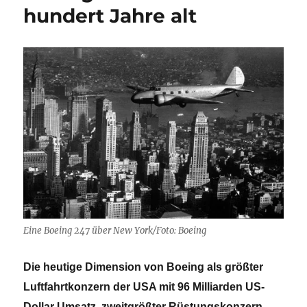
bei
hundert Jahre alt
Lufthansa
geht
zu
Ende
Eine Boeing 247 über New York/Foto: Boeing
Die heutige Dimension von Boeing als größter
Luftfahrtkonzern der USA mit 96 Milliarden US-
Dollar Umsatz, zweitgrößter Rüstungskonzern