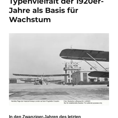
Typenvielfalt der 1920er-
Die
Jahre als Basis für
Geburtsstunde
der
Wachstum
Billigflieger
In den Zwanziger-Jahren des letzten