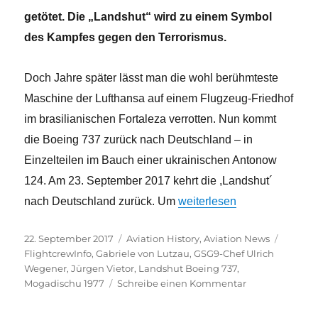
getötet. Die „Landshut“ wird zu einem Symbol
des Kampfes gegen den Terrorismus.
Doch Jahre später lässt man die wohl berühmteste
Maschine der Lufthansa auf einem Flugzeug-Friedhof
im brasilianischen Fortaleza verrotten. Nun kommt
die Boeing 737 zurück nach Deutschland – in
Einzelteilen im Bauch einer ukrainischen Antonow
124.
Am 23. September 2017 kehrt die ,Landshut´
„Die ,Landshut´ – Ein Stüc
nach Deutschland zurück. U
m
weiterlesen
Veröffentlicht
Kategorien
Schlag
22. September 2017
Aviation History
,
Aviation News
am
FlightcrewInfo
,
Gabriele von Lutzau
,
GSG9-Chef Ulrich
Wegener
,
Jürgen Vietor
,
Landshut Boeing 737
,
zu
Mogadischu 1977
Schreibe einen Kommentar
Die
,Landshut