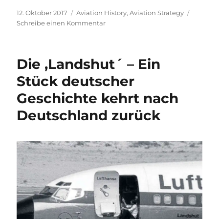
Veröffentlicht
Kategorien
12. Oktober 2017
Aviation History
,
Aviation Strategy
am
zu
Schreibe einen Kommentar
Lufthansa
kauft
große
Die ,Landshut´ – Ein
Teile
von
Stück deutscher
Air
Geschichte kehrt nach
Berlin
Deutschland zurück