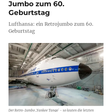
Jumbo zum 60.
Jahre
Geburtstag
als
Basis
für
Lufthansa: ein Retrojumbo zum 60.
Wachstum
Geburtstag
Der Retro-Jumbo ,Yankee Tango´ – so lauten die letzten