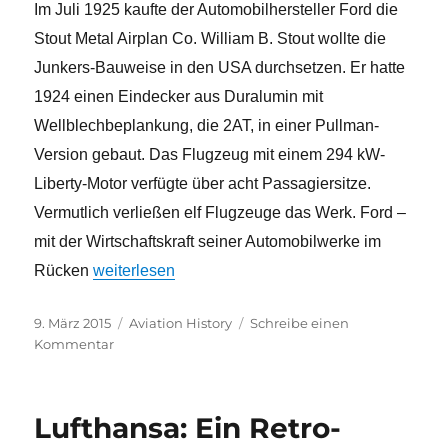
Im Juli 1925 kaufte der Automobilhersteller Ford die
Stout Metal Airplan Co. William B. Stout wollte die
Junkers-Bauweise in den USA durchsetzen. Er hatte
1924 einen Eindecker aus Duralumin mit
Wellblechbeplankung, die 2AT, in einer Pullman-
Version gebaut. Das Flugzeug mit einem 294 kW-
Liberty-Motor verfügte über acht Passagiersitze.
Vermutlich verließen elf Flugzeuge das Werk. Ford –
mit der Wirtschaftskraft seiner Automobilwerke im
„Die Verkehrsflugzeuge-Typenvielfalt der 1920er-
Rücken
weiterlesen
Veröffentlicht
Kategorien
9. März 2015
Aviation History
Schreibe einen
am
zu
Kommentar
Die
Verkehrsflugzeuge-
Typenvielfalt
Lufthansa: Ein Retro-
der
1920er-