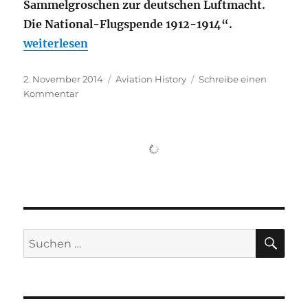
Sammelgroschen zur deutschen Luftmacht.
Die National-Flugspende 1912-1914“.
„,Mit Sammelgroschen zur deutschen Luftmacht´“
weiterlesen
Veröffentlicht
Kategorien
2. November 2014
Aviation History
Schreibe einen
am
zu
Kommentar
,Mit
Sammelgroschen
zur
deutschen
Luftmacht
´
SU
Suche
nach: