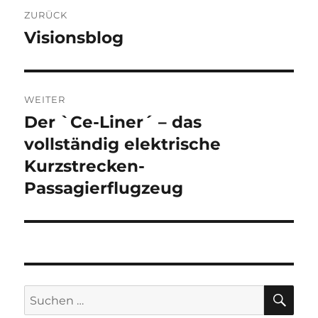
Beitragsnavigation
ZURÜCK
Visionsblog
Vorheriger
Beitrag:
WEITER
Der `Ce-Liner´ – das
Nächster
Beitrag:
vollständig elektrische
Kurzstrecken-
Passagierflugzeug
SU
Suche
nach: