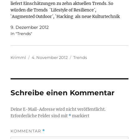
liefert Einschätzungen zu zehn aktuellen Trends. So
würden die Trends `Lifestyle of Resilience´,
`Augmented Outdoor´, `Hacking als neue Kulturtechnik
´, `Bactereality´, `Cyberflaneur´, `Peer-Education´, `Post-
9. Dezember 2012
TV-Zeitalter´, `Urban Exploration´, `Beau Teen´ und last
In "Trends"
not least `iBorg-Society´, nach Ansicht des Instituts,
Gesellschaft, Kultur und…
Autor
Veröffentlicht
Kategorien
Krimml
4. November 2012
Trends
am
Schreibe einen Kommentar
Deine E-Mail-Adresse wird nicht veröffentlicht.
Erforderliche Felder sind mit
*
markiert
KOMMENTAR
*