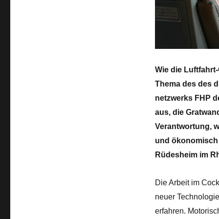
Verantwortung
in
der
Luftfahrt
Wie die Luftfahr
Thema des des di
netzwerks FHP de
aus, die Gratwan
Verantwortung, w
und ökonomisch u
Rüdesheim im Rh
Die Arbeit im Coc
neuer Technologi
erfahren. Motorisc