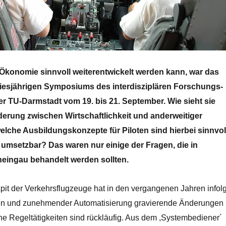
t-Ökonomie sinnvoll weiterentwickelt werden kann, war das
esjährigen Symposiums des interdisziplären Forschungs-
r TU-Darmstadt vom 19. bis 21. September. Wie sieht sie
derung zwischen Wirtschaftlichkeit und anderweitiger
elche Ausbildungskonzepte für Piloten sind hierbei sinnvol
msetzbar? Das waren nur einige der Fragen, die in
eingau behandelt werden sollten.
kpit der Verkehrsflugzeuge hat in den vergangenen Jahren infol
en und zunehmender Automatisierung gravierende Änderungen
he Regeltätigkeiten sind rückläufig. Aus dem ,Systembediener´