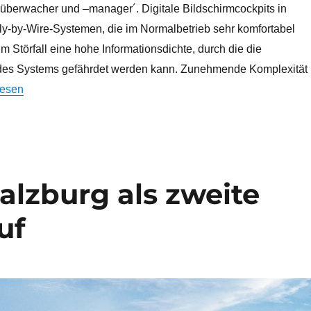
überwacher und –manager´. Digitale Bildschirmcockpits in
Fly-by-Wire-Systemen, die im Normalbetrieb sehr komfortabel
im Störfall eine hohe Informationsdichte, durch die die
 des Systems gefährdet werden kann. Zunehmende Komplexität
ratwanderung zwischen Ökonomie und anderweitiger Verantwortu
lesen
alzburg als zweite
uf