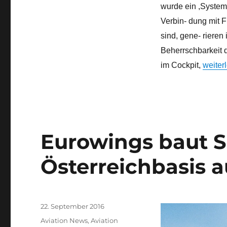
wurde ein ,System
Verbin- dung mit 
sind, gene- rieren 
Beherrschbarkeit
„Die G
im Cockpit,
weiter
Eurowings baut S
Österreichbasis a
Veröffentlicht
22. September 2016
am
Kategorien
Aviation News
,
Aviation