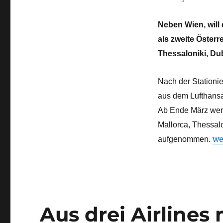
Neben Wien, will
als zweite Öster
Thessaloniki, Du
Nach der Stationi
aus dem Lufthansa
Ab Ende März werd
Mallorca, Thessal
„E
we
aufgenommen.
Aus drei Airlines