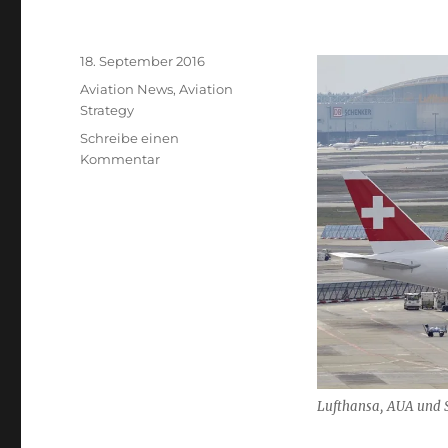
Veröffentlicht
18. September 2016
am
Kategorien
Aviation News
,
Aviation
Strategy
Schreibe einen
zu
Kommentar
Aus
drei
Airlines
mache
eine
Lufthansa, AUA und 