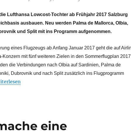
 die Lufthansa Lowcost-Tochter ab Frühjahr 2017 Salzburg
reichbasis ausbauen. Neu werden Palma de Mallorca, Olbia,
brovnik und Split mit ins Programm aufgenommen.
erung eines Flugzeugs ab Anfang Januar 2017 geht die auf Airli
-Konzern mit fünf weiteren Zielen in den Sommerflugplan 2017
en die Verbindungen nach Olbia auf Sardinien, Palma de
oniki, Dubrovnik und nach Split zusätzlich ins Flugprogramm
urowings baut Salzburg als zweite Österreichbasis auf“
iterlesen
 mache eine